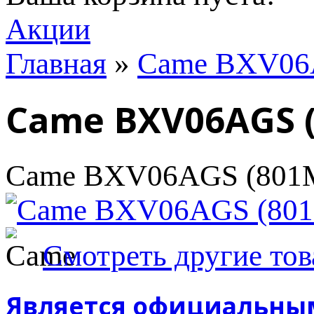
Акции
Главная
»
Came BXV06
Came BXV06AGS (
Came BXV06AGS (801M
Смотреть другие то
Является официальны