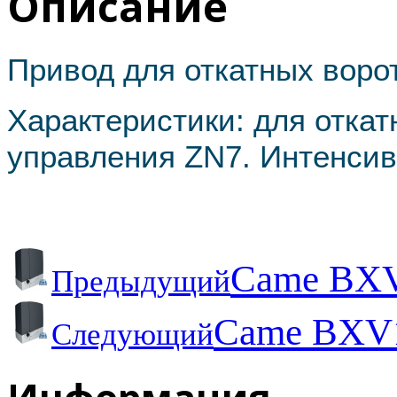
Описание
Привод для откатных вор
Характеристики: для откат
управления ZN7. Интенси
Came BXV
Предыдущий
Came BXV1
Следующий