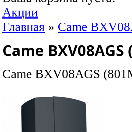
Акции
Главная
»
Came BXV08
Came BXV08AGS (
Came BXV08AGS (801M